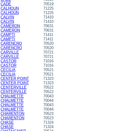
CADE
70519
CALHOUN
71225
CALHOUN
71225
CALVIN
71410
CALVIN
71410
CAMERON
70631
CAMERON
70631
CAMPTI
71411
CAMPTI
71411
CARENCRO
70520
CARENCRO
70520
CARVILLE
70721
CARVILLE
70721
CASTOR
71016
CASTOR
71016
CECILIA
70521
CECILIA
70521
CENTER POINT
71323
CENTER POINT
71323
CENTERVILLE
70522
CENTERVILLE
70522
CHALMETTE
70043
CHALMETTE
70044
CHALMETTE
70043
CHALMETTE
70044
CHARENTON
70523
CHARENTON
70523
CHASE
71324
CHASE
71324