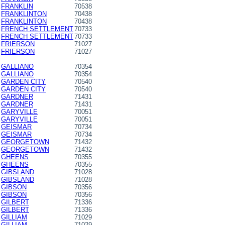
FRANKLIN
70538
FRANKLINTON
70438
FRANKLINTON
70438
FRENCH SETTLEMENT
70733
FRENCH SETTLEMENT
70733
FRIERSON
71027
FRIERSON
71027
GALLIANO
70354
GALLIANO
70354
GARDEN CITY
70540
GARDEN CITY
70540
GARDNER
71431
GARDNER
71431
GARYVILLE
70051
GARYVILLE
70051
GEISMAR
70734
GEISMAR
70734
GEORGETOWN
71432
GEORGETOWN
71432
GHEENS
70355
GHEENS
70355
GIBSLAND
71028
GIBSLAND
71028
GIBSON
70356
GIBSON
70356
GILBERT
71336
GILBERT
71336
GILLIAM
71029
GILLIAM
71029