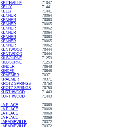
KEITHVILLE
71047
KELLY
71441
KELLY
71441
KENNER
70064
KENNER
70063
KENNER
70065
KENNER
70062
KENNER
70064
KENNER
70063
KENNER
70065
KENNER
70062
KENTWOOD
70444
KENTWOOD
70444
KILBOURNE
71253
KILBOURNE
71253
KINDER
70648
KINDER
70648
KRAEMER
70371
KRAEMER
70371
KROTZ SPRINGS
70750
KROTZ SPRINGS
70750
KURTHWOOD
71443
KURTHWOOD
71443
LA PLACE
70069
LA PLACE
70068
LA PLACE
70068
LA PLACE
70069
LABADIEVILLE
70372
LABADIEVILLE
70372