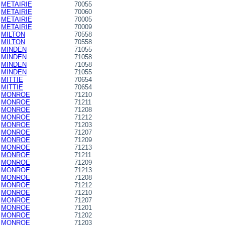
METAIRIE
70055
METAIRIE
70060
METAIRIE
70005
METAIRIE
70009
MILTON
70558
MILTON
70558
MINDEN
71055
MINDEN
71058
MINDEN
71058
MINDEN
71055
MITTIE
70654
MITTIE
70654
MONROE
71210
MONROE
71211
MONROE
71208
MONROE
71212
MONROE
71203
MONROE
71207
MONROE
71209
MONROE
71213
MONROE
71211
MONROE
71209
MONROE
71213
MONROE
71208
MONROE
71212
MONROE
71210
MONROE
71207
MONROE
71201
MONROE
71202
MONROE
71203