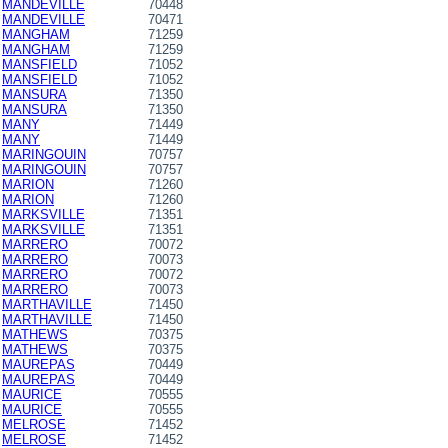
MANDEVILLE
70448
MANDEVILLE
70471
MANGHAM
71259
MANGHAM
71259
MANSFIELD
71052
MANSFIELD
71052
MANSURA
71350
MANSURA
71350
MANY
71449
MANY
71449
MARINGOUIN
70757
MARINGOUIN
70757
MARION
71260
MARION
71260
MARKSVILLE
71351
MARKSVILLE
71351
MARRERO
70072
MARRERO
70073
MARRERO
70072
MARRERO
70073
MARTHAVILLE
71450
MARTHAVILLE
71450
MATHEWS
70375
MATHEWS
70375
MAUREPAS
70449
MAUREPAS
70449
MAURICE
70555
MAURICE
70555
MELROSE
71452
MELROSE
71452