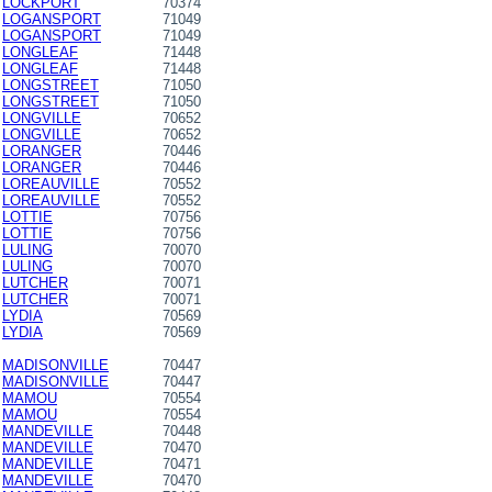
LOCKPORT
70374
LOGANSPORT
71049
LOGANSPORT
71049
LONGLEAF
71448
LONGLEAF
71448
LONGSTREET
71050
LONGSTREET
71050
LONGVILLE
70652
LONGVILLE
70652
LORANGER
70446
LORANGER
70446
LOREAUVILLE
70552
LOREAUVILLE
70552
LOTTIE
70756
LOTTIE
70756
LULING
70070
LULING
70070
LUTCHER
70071
LUTCHER
70071
LYDIA
70569
LYDIA
70569
MADISONVILLE
70447
MADISONVILLE
70447
MAMOU
70554
MAMOU
70554
MANDEVILLE
70448
MANDEVILLE
70470
MANDEVILLE
70471
MANDEVILLE
70470