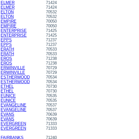
ELMER
71424
ELMER
71424
ELTON
70532
ELTON
70532
EMPIRE
70050
EMPIRE
70050
ENTERPRISE
71425
ENTERPRISE
71425
EPPS
71237
EPPS
71237
ERATH
70533
ERATH
70533
EROS
71238
EROS
71238
ERWINVILLE
70729
ERWINVILLE
70729
ESTHERWOOD
70534
ESTHERWOOD
70534
ETHEL
70730
ETHEL
70730
EUNICE
70535
EUNICE
70535
EVANGELINE
70537
EVANGELINE
70537
EVANS
70639
EVANS
70639
EVERGREEN
71333
EVERGREEN
71333
FAIRBANKS
71240