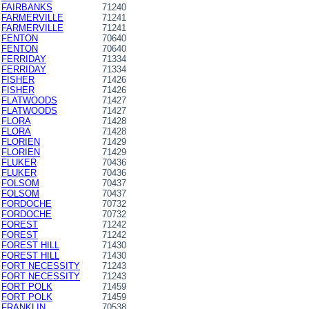
FAIRBANKS
71240
FARMERVILLE
71241
FARMERVILLE
71241
FENTON
70640
FENTON
70640
FERRIDAY
71334
FERRIDAY
71334
FISHER
71426
FISHER
71426
FLATWOODS
71427
FLATWOODS
71427
FLORA
71428
FLORA
71428
FLORIEN
71429
FLORIEN
71429
FLUKER
70436
FLUKER
70436
FOLSOM
70437
FOLSOM
70437
FORDOCHE
70732
FORDOCHE
70732
FOREST
71242
FOREST
71242
FOREST HILL
71430
FOREST HILL
71430
FORT NECESSITY
71243
FORT NECESSITY
71243
FORT POLK
71459
FORT POLK
71459
FRANKLIN
70538