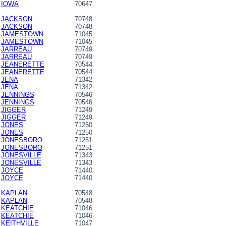
IOWA
70647
JACKSON
70748
JACKSON
70748
JAMESTOWN
71045
JAMESTOWN
71045
JARREAU
70749
JARREAU
70749
JEANERETTE
70544
JEANERETTE
70544
JENA
71342
JENA
71342
JENNINGS
70546
JENNINGS
70546
JIGGER
71249
JIGGER
71249
JONES
71250
JONES
71250
JONESBORO
71251
JONESBORO
71251
JONESVILLE
71343
JONESVILLE
71343
JOYCE
71440
JOYCE
71440
KAPLAN
70548
KAPLAN
70548
KEATCHIE
71046
KEATCHIE
71046
KEITHVILLE
71047